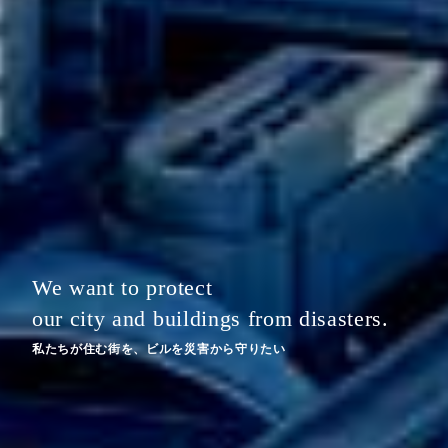
We want to protect
We specialize in "firefighting
our city and buildings from disasters.
equipment construction"
富士防災は「消防設備工事」を専門に行っています
コンプライアンス重視の経営を行っています
私たちが住む街を、ビルを災害から守りたい
富士防災は「消防設備工事」を専門に行っています
コンプライアンス重視の経営を行っています
私たちが住む街を、ビルを災害から守りたい
富士防災は「消防設備工事」を専門に行っています